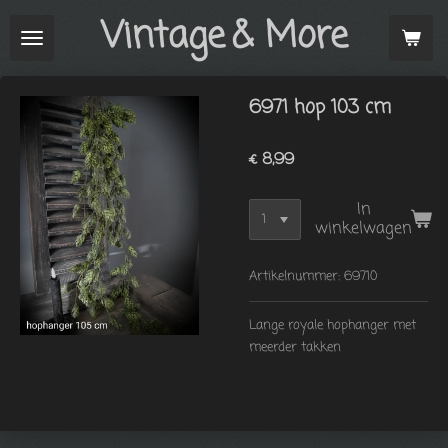
Vintage
& More
Ga
direct
naar
de
6971 hop 103 cm
hoofdinhoud
€ 8,99
In
winkelwagen
Artikelnummer:
69710
Lange royale hophanger met
meerder takken