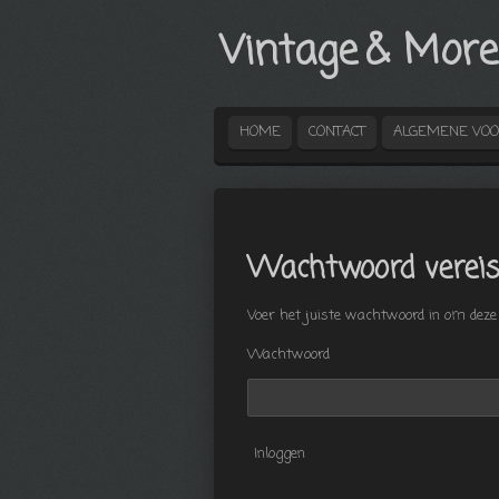
Ga
Vintage
& More
direct
naar
de
hoofdinhoud
HOME
CONTACT
ALGEMENE VO
Wachtwoord vereis
Voer het juiste wachtwoord in om deze 
Wachtwoord
Inloggen