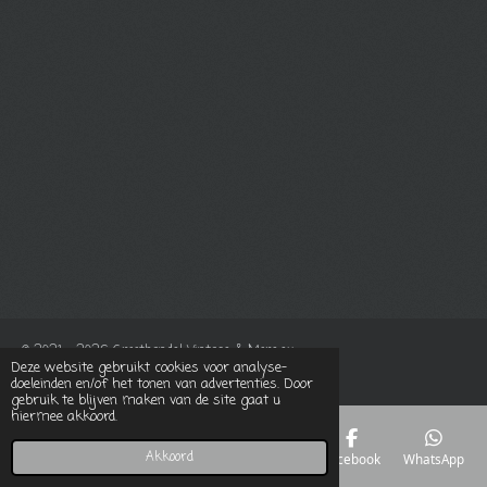
© 2021 - 2026 Groothandel Vintage & More.eu
Deze website gebruikt cookies voor analyse-
Powered by
JouwWeb
doeleinden en/of het tonen van advertenties. Door
gebruik te blijven maken van de site gaat u
hiermee akkoord.
Akkoord
E-mailadres
Telefoonnummer
Kaart
Facebook
WhatsApp