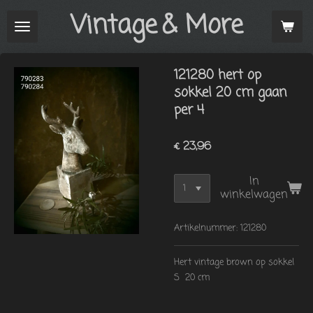
Vintage
& More
Ga
direct
naar
de
121280 hert op
hoofdinhoud
sokkel 20 cm gaan
per 4
€ 23,96
In
winkelwagen
Artikelnummer:
121280
Hert vintage brown op sokkel
S 20 cm