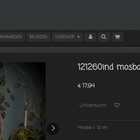
ORWAARDEN
BEURZEN
WEBSHOP
121260ind mosba
€ 17,94
Uitverkocht
Mosbal s 12 cm