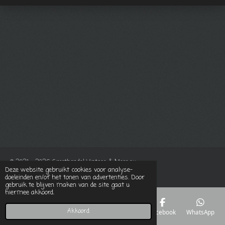
© 2021 - 2026 Groothandel Vintage & More.eu
Deze website gebruikt cookies voor analyse-
Powered by
JouwWeb
doeleinden en/of het tonen van advertenties. Door
gebruik te blijven maken van de site gaat u
hiermee akkoord.
Akkoord
E-mailadres
Telefoonnummer
Kaart
Facebook
WhatsApp