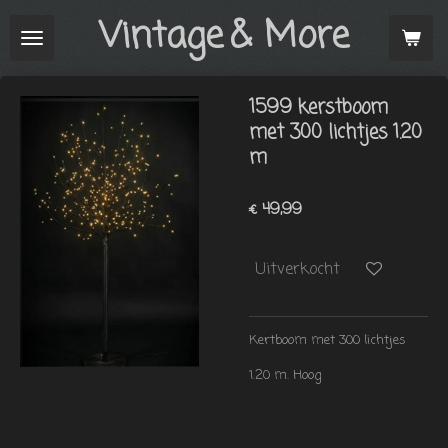
Vintage
& More
Ga
direct
naar
de
1599 kerstboom
hoofdinhoud
met 300 lichtjes 1.20
m
€ 49,99
Uitverkocht
Kertboom met 300 lichtjes
1.20 m. Hoog