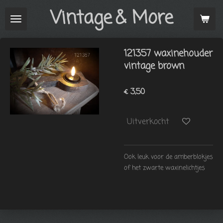
Vintage
& More
Ga
direct
naar
de
121357 waxinehouder
hoofdinhoud
vintage brown
€ 3,50
Uitverkocht
Ook leuk voor de amberblokjes
of het zwarte waxinelichtjes