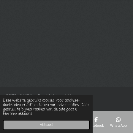
© 2021 - 2026 Groothandel Vintage & More.eu
Deze website gebruikt cookies voor analyse-
Powered by
JouwWeb
doeleinden en/of het tonen van advertenties. Door
gebruik te blijven maken van de site gaat u
hiermee akkoord.
Akkoord
E-mailadres
Telefoonnummer
Kaart
Facebook
WhatsApp