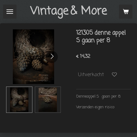
Vintage
& More
Ga
direct
naar
de
121305 denne appel
hoofdinhoud
S gaan per 8
€ 14,32
Uitverkocht
Denneappel S gaan per 8
Verzenden eigen risico