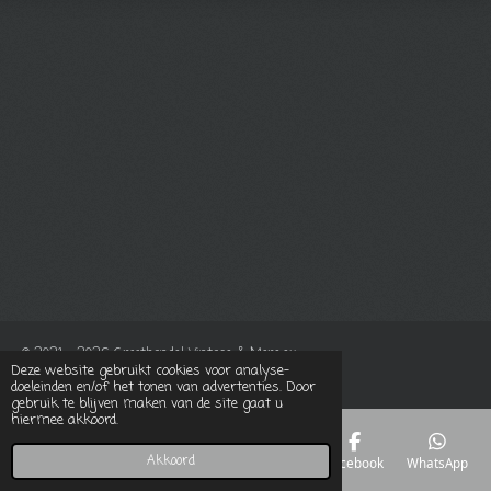
© 2021 - 2026 Groothandel Vintage & More.eu
Deze website gebruikt cookies voor analyse-
Powered by
JouwWeb
doeleinden en/of het tonen van advertenties. Door
gebruik te blijven maken van de site gaat u
hiermee akkoord.
Akkoord
E-mailadres
Telefoonnummer
Kaart
Facebook
WhatsApp