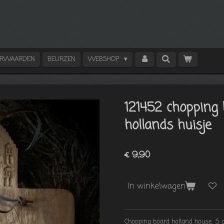
ORWAARDEN
BEURZEN
WEBSHOP
121452 chopping
hollands huisje
€ 9,90
In winkelwagen
Chopping board holland house S 