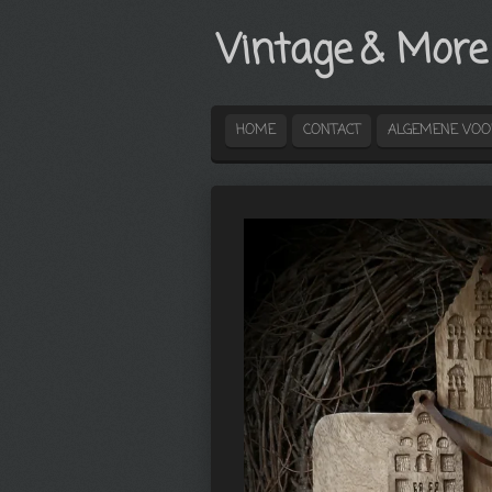
Ga
Vintage
& More
direct
naar
de
hoofdinhoud
HOME
CONTACT
ALGEMENE VO