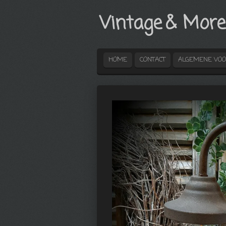
Ga
Vintage
& More
direct
naar
de
hoofdinhoud
HOME
CONTACT
ALGEMENE VO