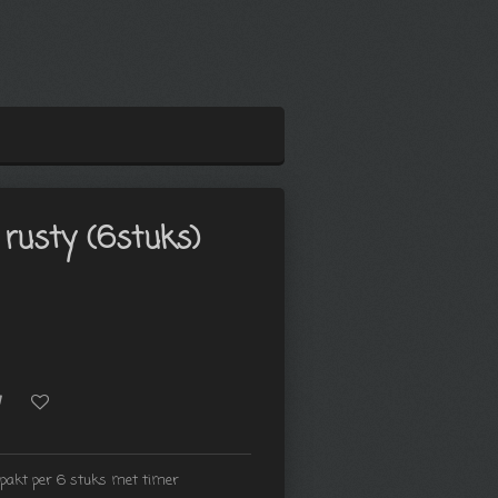
 rusty (6stuks)
erpakt per 6 stuks met timer