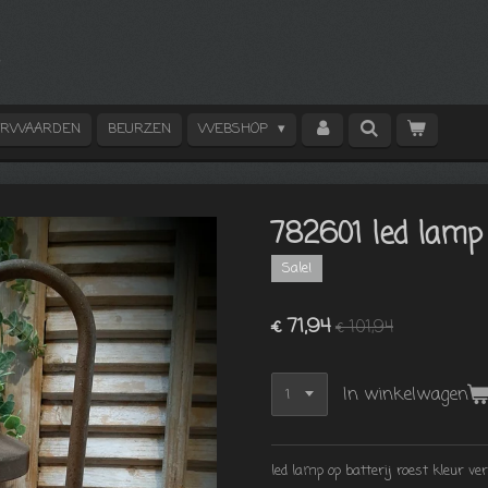
ORWAARDEN
BEURZEN
WEBSHOP
782601 led lamp
Sale!
€ 71,94
€ 101,94
In winkelwagen
led lamp op batterij roest kleur v