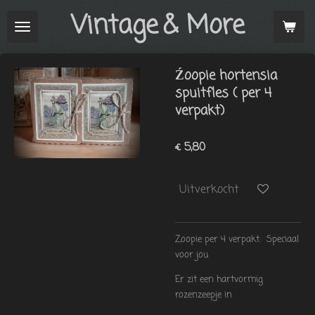
Vintage
& More
Ga
direct
naar
de
Źoopie hortensia
hoofdinhoud
spuitfles ( per 4
verpakt)
€ 5,80
Uitverkocht
Zoopie per 4 verpakt. Speciaal
voor jou
Er zit een hartvormig
rozenzeepje in