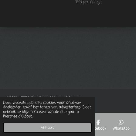
1.45 per doosje
© 2021 - 2026 Groothandel Vintage & More.eu
Deze website gebruikt cookies voor analyse-
Powered by
JouwWeb
doeleinden en/of het tonen van advertenties. Door
gebruik te blijven maken van de site gaat u
hiermee akkoord.
Akkoord
E-mailadres
Telefoonnummer
Kaart
Facebook
WhatsApp