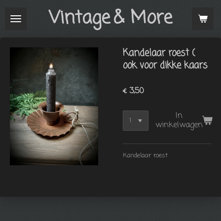
Vintage
& More
Ga
direct
naar
de
Kandelaar roest (
hoofdinhoud
ook voor dikke kaars
€ 3,50
In
winkelwagen
Kandelaar roest