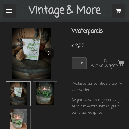
Vintage
& More
Ga
direct
naar
de
Waterparels
hoofdinhoud
€ 2,00
In
winkelwagen
Waterparels per doosje voor 4
liter water.
De parels worden groter als je
ze in het water doet en geeft
een sfeervol geheel