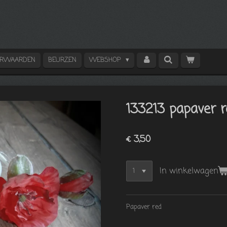
ORWAARDEN
BEURZEN
WEBSHOP
133213 papaver 
€ 3,50
In winkelwagen
Papaver red