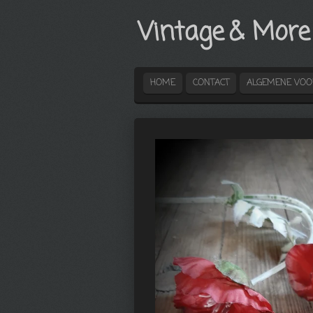
Ga
Vintage
& More
direct
naar
de
hoofdinhoud
HOME
CONTACT
ALGEMENE VO