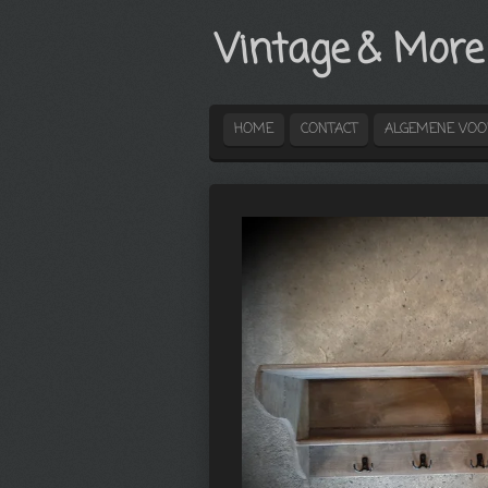
Ga
Vintage
& More
direct
naar
de
hoofdinhoud
HOME
CONTACT
ALGEMENE VO