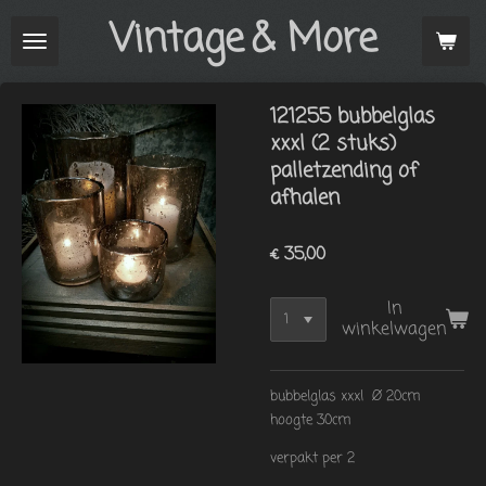
Vintage
& More
Ga
direct
naar
de
121255 bubbelglas
hoofdinhoud
xxxl (2 stuks)
palletzending of
afhalen
€ 35,00
In
winkelwagen
bubbelglas xxxl Ø 20cm
hoogte 30cm
verpakt per 2