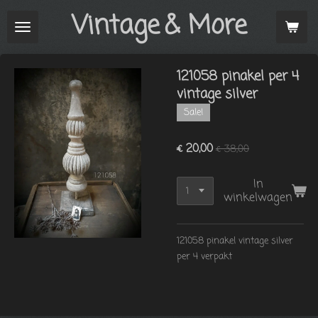
Vintage
& More
Ga
direct
naar
de
121058 pinakel per 4
hoofdinhoud
vintage silver
Sale!
€ 20,00
€ 38,00
In
winkelwagen
12105
8 pinakel vintage silver
per 4 verpakt