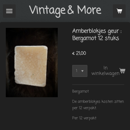
Vintage
& More
Ga
direct
naar
de
Amberblokjes geur :
hoofdinhoud
Bergamot 12 stuks
€ 21,00
In
winkelwagen
Bergamot
De amberblokjes kosten zitten
per 12 verpakt.
Per 12 verpakt