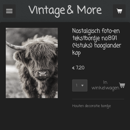
Vintage
& More
Ga
direct
naar
de
Nostalgisch foto-en
hoofdinhoud
tekstbordje no.891
(4stuks) hooglander
kop
€ 7,20
In
winkelwagen
Houten decoratie bordje