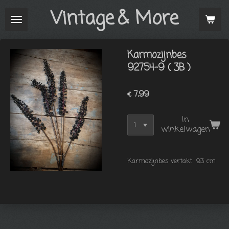
Vintage
& More
Ga
direct
naar
de
Karmozijnbes
hoofdinhoud
92754-9 ( 3B )
€ 7,99
In
winkelwagen
Karmozijnbes vertakt 93 cm