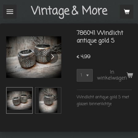
Vintage
& More
Ga
direct
naar
de
786041 Windlicht
hoofdinhoud
antique gold S
€ 4,99
In
winkelwagen
Windlicht antique gold S met
glazen binnenlichtje