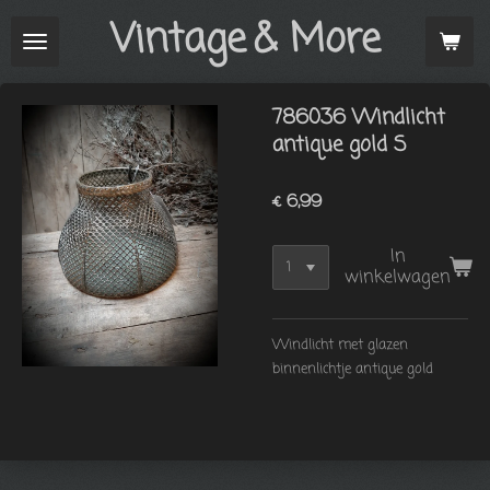
Vintage
& More
Ga
direct
naar
de
786036 Windlicht
hoofdinhoud
antique gold S
€ 6,99
In
winkelwagen
Windlicht met glazen
binnenlichtje antique gold