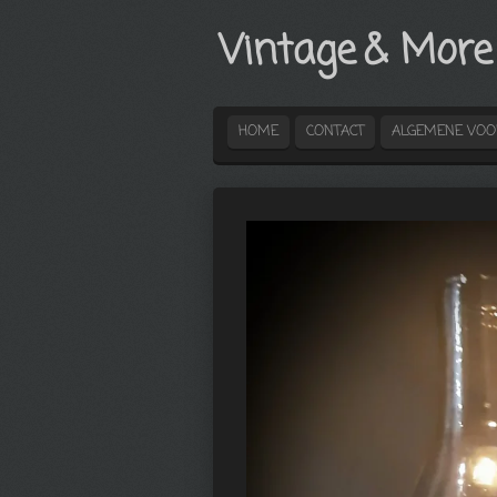
Ga
Vintage
& More
direct
naar
de
hoofdinhoud
HOME
CONTACT
ALGEMENE VO