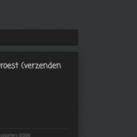
roest (verzenden
opbatterij 121268