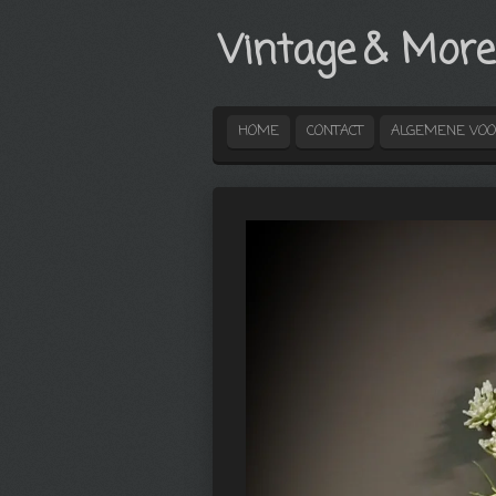
Ga
Vintage
& More
direct
naar
de
hoofdinhoud
HOME
CONTACT
ALGEMENE VO