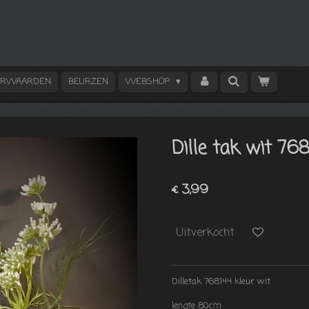
ORWAARDEN
BEURZEN
WEBSHOP
Dille tak wit 768
€ 3,99
Uitverkocht
Dilletak 768144 kleur wit
lengte 80cm