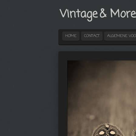
Ga
Vintage
& More
direct
naar
de
hoofdinhoud
HOME
CONTACT
ALGEMENE VO