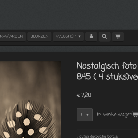
ORWAARDEN
BEURZEN
WEBSHOP
Nostalgisch foto
845 ( 4 stuks)ve
€ 7,20
In winkelwagen
Houten decoratie bordje