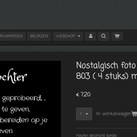
ORWAARDEN
BEURZEN
WEBSHOP
Nostalgisch foto
803 ( 4 stuks) m
€ 7,20
In winkelwagen
Houten decoratie bordje