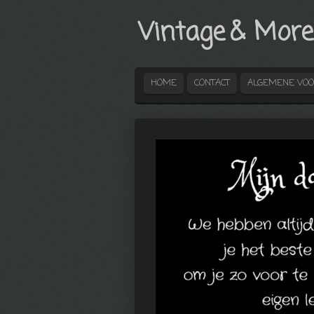
Ga
Vintage
& More
direct
naar
de
hoofdinhoud
HOME
CONTACT
ALGEMENE VO