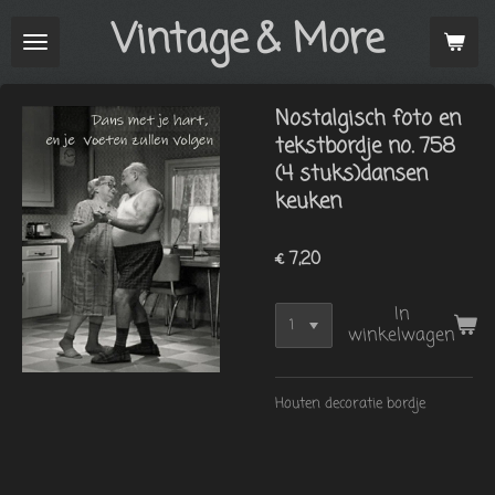
Vintage
& More
Ga
direct
naar
de
Nostalgisch foto en
hoofdinhoud
tekstbordje no. 758
(4 stuks)dansen
keuken
€ 7,20
In
winkelwagen
Houten decoratie bordje