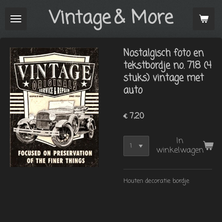
Vintage
& More
Ga
direct
naar
de
Nostalgisch foto en
hoofdinhoud
tekstbordje no. 718 (4
stuks) vintage met
auto
€ 7,20
In
winkelwagen
Houten decoratie bordje