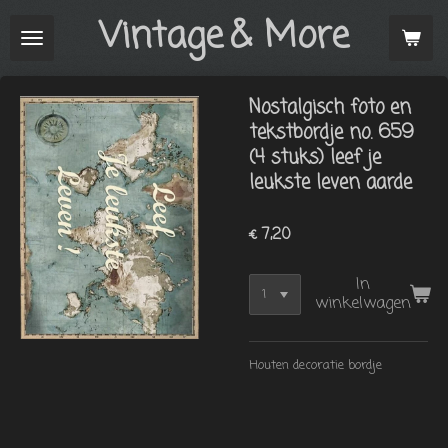
Vintage
& More
Ga
direct
naar
de
Nostalgisch foto en
hoofdinhoud
tekstbordje no. 659
(4 stuks) leef je
leukste leven aarde
€ 7,20
In
winkelwagen
Houten decoratie bordje