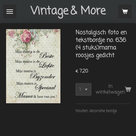
Vintage
& More
Ga
direct
naar
de
Nostalgisch foto en
hoofdinhoud
tekstbordje no. 636
(4 stuks)mama
roosjes gedicht
€ 7,20
In
winkelwagen
Houten decoratie bordje