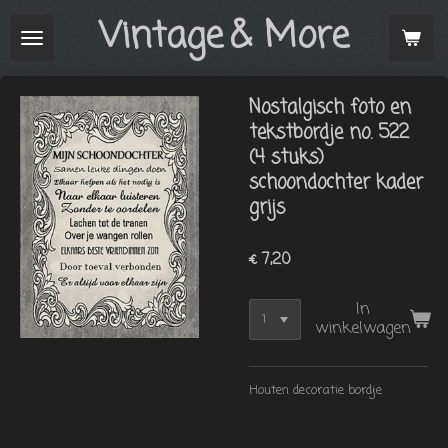
Vintage
& More
Ga
direct
naar
de
Nostalgisch foto en
hoofdinhoud
tekstbordje no. 522
(4 stuks)
schoondochter kader
grijs
€ 7,20
In
winkelwagen
Houten decoratie bordje