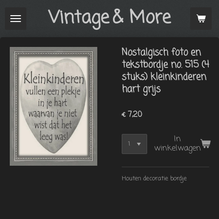
Vintage
& More
Ga
direct
naar
de
Nostalgisch foto en
hoofdinhoud
tekstbordje no. 515 (4
stuks) kleinkinderen
hart grijs
€ 7,20
In
winkelwagen
Houten decoratie bordje