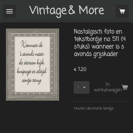
Vintage
& More
Ga
direct
naar
de
Nostalgisch foto en
hoofdinhoud
tekstbordje no. 511 (4
stuks) wanneer is s
avonds grijskader
€ 7,20
In
winkelwagen
Houten decoratie bordje