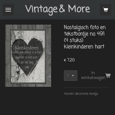
Vintage
& More
Ga
direct
naar
de
Nostalgisch foto en
hoofdinhoud
tekstbordje no. 491
(4 stuks)
kleinkinderen hart
€ 7,20
In
winkelwagen
Houten decoratie bordje