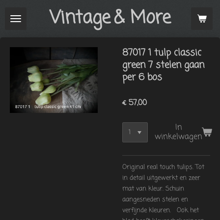
Vintage
& More
Ga
direct
naar
de
87017 1 tulp classic
hoofdinhoud
green 7 stelen gaan
per 6 bos
€ 57,00
In
winkelwagen
Original real touch tulips. Tot
in detail uitgewerkt en zeer
mat van kleur. Schuin
aangesneden stelen en
verfijnde kleuren. Ook het