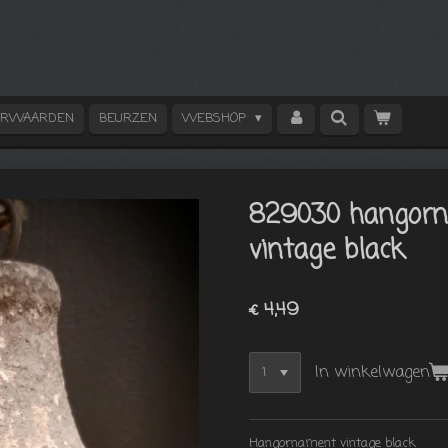
ORWAARDEN
BEURZEN
WEBSHOP
829030 hangor
vintage black
€ 4,49
In winkelwagen
Hangornament vintage black