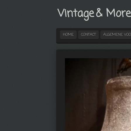
Ga
Vintage
& More
direct
naar
de
hoofdinhoud
HOME
CONTACT
ALGEMENE VO