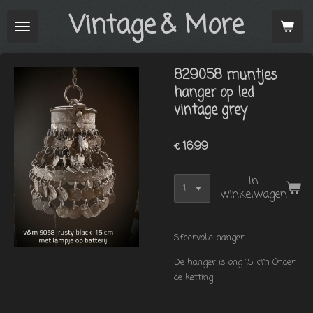
Vintage
& More
Ga
direct
naar
de
829058 muntjes
hoofdinhoud
hanger op led
vintage grey
€ 16,99
In
winkelwagen
Sfeervolle hanger
De hanger is ong 15 cm Onder
de ketting