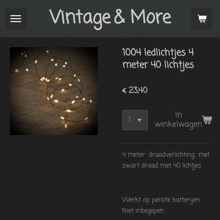
Vintage
& More
Ga
direct
naar
de
1004 ledlichtjes 4
hoofdinhoud
meter 40 lichtjes
€ 23,40
In
winkelwagen
4 meter draadverlichting met
zwart draad met 40 lichtjes
Werkt op penlite batterijen.
Niet inbegepen