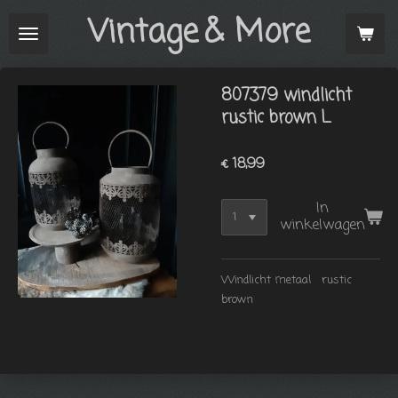
Vintage
& More
Ga
direct
naar
de
807379 windlicht
hoofdinhoud
rustic brown L
€ 18,99
In
winkelwagen
Windlicht metaal rustic
brown