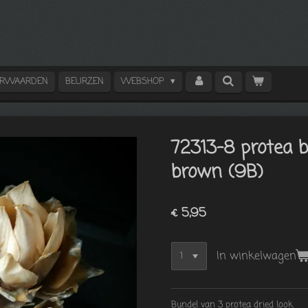
ORWAARDEN
BEURZEN
WEBSHOP
72313-8 protea 
brown (9B)
€ 5,95
In winkelwagen
Bundel van 3 protea dried look