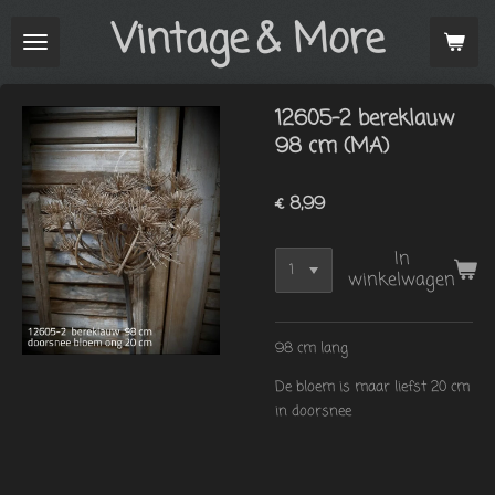
Vintage
& More
Ga
direct
naar
de
12605-2 bereklauw
hoofdinhoud
98 cm (MA)
€ 8,99
In
winkelwagen
98 cm lang
De bloem is maar liefst 20 cm
in doorsnee