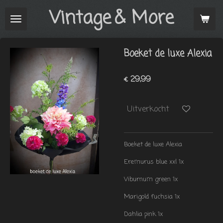
Vintage
& More
Ga
direct
naar
de
Boeket de luxe Alexia
hoofdinhoud
€ 29,99
Uitverkocht
Boeket de luxe Alexia
Eremurus blue xxl 1x
Viburnum green 1x
Marigold fuchsia 1x
Dahlia pink 1x