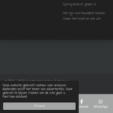
Spring branch green 1x
Het zijn wat duurdere takken
maar het knalt er ook uit!
© 2021 - 2026 Groothandel Vintage & More.eu
Deze website gebruikt cookies voor analyse-
Powered by
JouwWeb
doeleinden en/of het tonen van advertenties. Door
gebruik te blijven maken van de site gaat u
hiermee akkoord.
Akkoord
E-mailadres
Telefoonnummer
Kaart
Facebook
WhatsApp