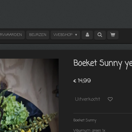
ORWAARDEN
BEURZEN
WEBSHOP
Boeket Sunny ye
€ 14,99
Uitverkocht
Boeket Sunny
Viburnum green 1x