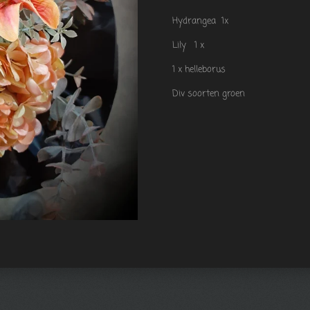
Hydrangea 1x
Lily 1 x
1 x helleborus
Div soorten groen