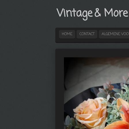
Ga
Vintage
& More
direct
naar
de
hoofdinhoud
HOME
CONTACT
ALGEMENE VO