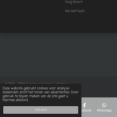
twig brown
tea leaf bush
© 2021 - 2026 Groothandel Vintage & More.eu
Deze website gebruikt cookies voor analyse-
Powered by
JouwWeb
doeleinden en/of het tonen van advertenties. Door
gebruik te blijven maken van de site gaat u
hiermee akkoord.
Akkoord
E-mailadres
Telefoonnummer
Kaart
Facebook
WhatsApp