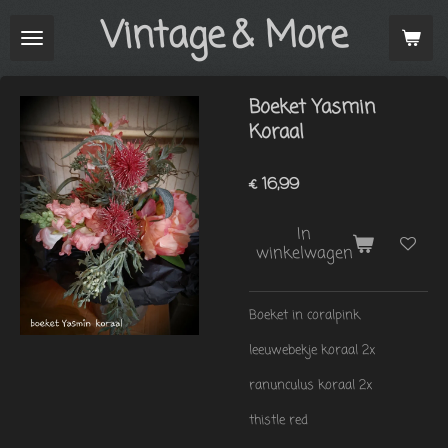
Vintage
& More
Ga
direct
naar
de
Boeket Yasmin
hoofdinhoud
Koraal
€ 16,99
In
winkelwagen
Boeket in coralpink
leeuwebekje koraal 2x
ranunculus koraal 2x
thistle red