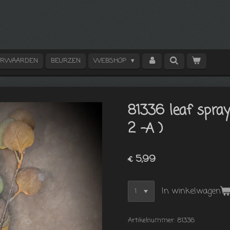
ORWAARDEN
BEURZEN
WEBSHOP
81336 leaf spray
2 -A )
€ 5,99
In winkelwagen
Artikelnummer:
81336