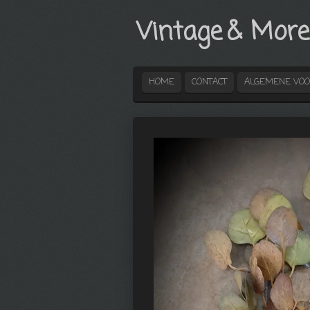
Ga
Vintage
& More
direct
naar
de
hoofdinhoud
HOME
CONTACT
ALGEMENE VO