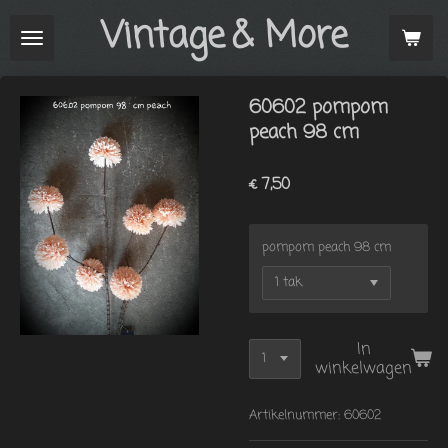
Vintage
& More
Ga
direct
naar
de
60602 pompom
hoofdinhoud
peach 98 cm
€ 7,50
pompom peach 98 cm
In
winkelwagen
Artikelnummer:
60602