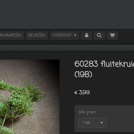
ORWAARDEN
BEURZEN
WEBSHOP
60283 fluitekru
(19B)
€ 3,99
dille green