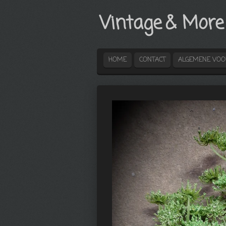
Ga
Vintage
& More
direct
naar
de
hoofdinhoud
HOME
CONTACT
ALGEMENE VO