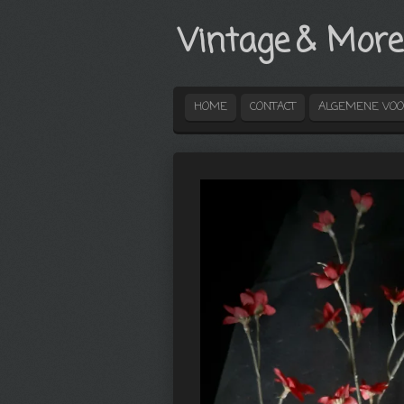
Ga
Vintage
& More
direct
naar
de
hoofdinhoud
HOME
CONTACT
ALGEMENE VO