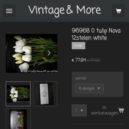
Vintage
& More
Ga
direct
naar
de
96968 0 tulip Nova
hoofdinhoud
12stelen white
Sale!
€ 77,94
€ 117,00
aantal
In
winkelwagen